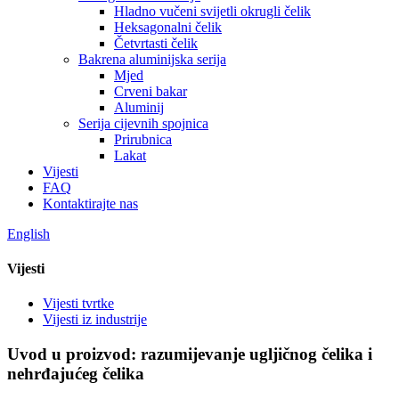
Hladno vučeni svijetli okrugli čelik
Heksagonalni čelik
Četvrtasti čelik
Bakrena aluminijska serija
Mjed
Crveni bakar
Aluminij
Serija cijevnih spojnica
Prirubnica
Lakat
Vijesti
FAQ
Kontaktirajte nas
English
Vijesti
Vijesti tvrtke
Vijesti iz industrije
Uvod u proizvod: razumijevanje ugljičnog čelika i
nehrđajućeg čelika