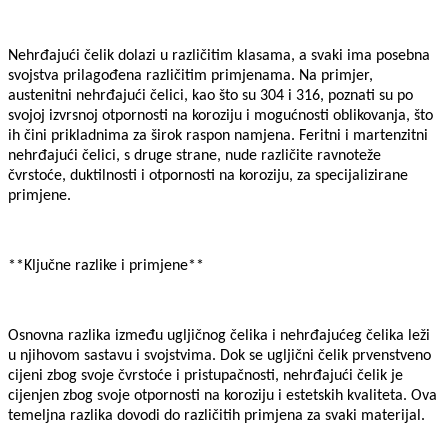
Nehrđajući čelik dolazi u različitim klasama, a svaki ima posebna
svojstva prilagođena različitim primjenama. Na primjer,
austenitni nehrđajući čelici, kao što su 304 i 316, poznati su po
svojoj izvrsnoj otpornosti na koroziju i mogućnosti oblikovanja, što
ih čini prikladnima za širok raspon namjena. Feritni i martenzitni
nehrđajući čelici, s druge strane, nude različite ravnoteže
čvrstoće, duktilnosti i otpornosti na koroziju, za specijalizirane
primjene.
**Ključne razlike i primjene**
Osnovna razlika između ugljičnog čelika i nehrđajućeg čelika leži
u njihovom sastavu i svojstvima. Dok se ugljični čelik prvenstveno
cijeni zbog svoje čvrstoće i pristupačnosti, nehrđajući čelik je
cijenjen zbog svoje otpornosti na koroziju i estetskih kvaliteta. Ova
temeljna razlika dovodi do različitih primjena za svaki materijal.