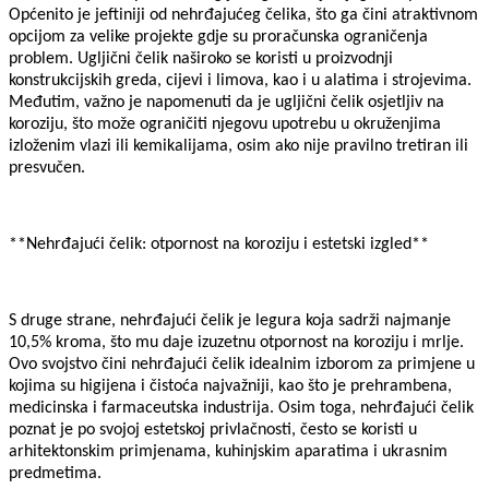
Općenito je jeftiniji od nehrđajućeg čelika, što ga čini atraktivnom
opcijom za velike projekte gdje su proračunska ograničenja
problem. Ugljični čelik naširoko se koristi u proizvodnji
konstrukcijskih greda, cijevi i limova, kao i u alatima i strojevima.
Međutim, važno je napomenuti da je ugljični čelik osjetljiv na
koroziju, što može ograničiti njegovu upotrebu u okruženjima
izloženim vlazi ili kemikalijama, osim ako nije pravilno tretiran ili
presvučen.
**Nehrđajući čelik: otpornost na koroziju i estetski izgled**
S druge strane, nehrđajući čelik je legura koja sadrži najmanje
10,5% kroma, što mu daje izuzetnu otpornost na koroziju i mrlje.
Ovo svojstvo čini nehrđajući čelik idealnim izborom za primjene u
kojima su higijena i čistoća najvažniji, kao što je prehrambena,
medicinska i farmaceutska industrija. Osim toga, nehrđajući čelik
poznat je po svojoj estetskoj privlačnosti, često se koristi u
arhitektonskim primjenama, kuhinjskim aparatima i ukrasnim
predmetima.