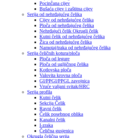
Pocinčana cijev
Bušaća cijev i zaštitna cijev
Serija od nehrđajućeg čelika
Cijev od nehrđajućeg čelika
Ploča od nehrđajućeg čelika
Nehrđajući čelik Okrugli čelik
Kutni čelik od nehrđajućeg čelika
Žica od nehrđajućeg čelika
Namotaj/traka od nehrđajućeg čelika
Serija čeličnih kotura/ploča
Ploča od legure
Ploča od ugljičnog čelika
Kotlovska ploča
Valovita krovna ploča
GI/PPGI/PPGL zavojnica
Vruće valjani svitak/HRC
Serija profila
Kutni čelik
Sekcija Čelik
Ravni čelik
Čelik posebnog oblika
Kanalni čelik
I-zraka
Čelična gusjenica
Okrugla čelična serija