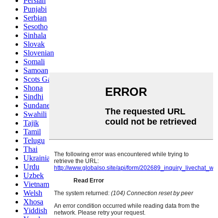
Persian
Punjabi
Serbian
Sesotho
Sinhala
Slovak
Slovenian
Somali
Samoan
Scots Gaelic
Shona
Sindhi
Sundanese
Swahili
Tajik
Tamil
Telugu
Thai
Ukrainian
Urdu
Uzbek
Vietnamese
Welsh
Xhosa
Yiddish