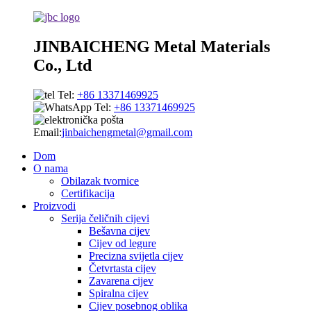
JINBAICHENG Metal Materials
Co., Ltd
Tel:
+86 13371469925
Tel:
+86 13371469925
Email:
jinbaichengmetal@gmail.com
Dom
O nama
Obilazak tvornice
Certifikacija
Proizvodi
Serija čeličnih cijevi
Bešavna cijev
Cijev od legure
Precizna svijetla cijev
Četvrtasta cijev
Zavarena cijev
Spiralna cijev
Cijev posebnog oblika