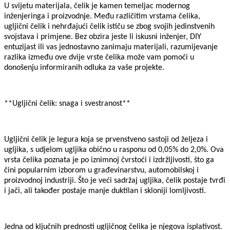
U svijetu materijala, čelik je kamen temeljac modernog
inženjeringa i proizvodnje. Među različitim vrstama čelika,
ugljični čelik i nehrđajući čelik ističu se zbog svojih jedinstvenih
svojstava i primjene. Bez obzira jeste li iskusni inženjer, DIY
entuzijast ili vas jednostavno zanimaju materijali, razumijevanje
razlika između ove dvije vrste čelika može vam pomoći u
donošenju informiranih odluka za vaše projekte.
**Ugljični čelik: snaga i svestranost**
Ugljični čelik je legura koja se prvenstveno sastoji od željeza i
ugljika, s udjelom ugljika obično u rasponu od 0,05% do 2,0%. Ova
vrsta čelika poznata je po iznimnoj čvrstoći i izdržljivosti, što ga
čini popularnim izborom u građevinarstvu, automobilskoj i
proizvodnoj industriji. Što je veći sadržaj ugljika, čelik postaje tvrđi
i jači, ali također postaje manje duktilan i skloniji lomljivosti.
Jedna od ključnih prednosti ugljičnog čelika je njegova isplativost.