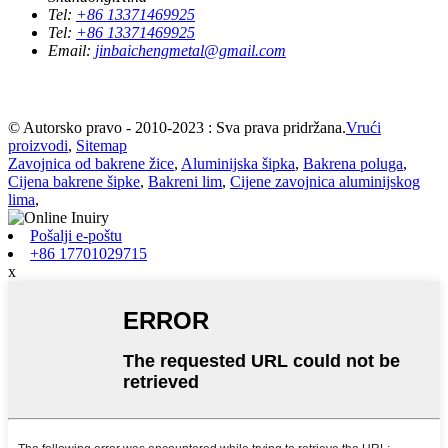
Tel:
+86 13371469925
Tel:
+86 13371469925
Email:
jinbaichengmetal@gmail.com
© Autorsko pravo - 2010-2023 : Sva prava pridržana.
Vrući
proizvodi
,
Sitemap
Zavojnica od bakrene žice
,
Aluminijska šipka
,
Bakrena poluga
,
Cijena bakrene šipke
,
Bakreni lim
,
Cijene zavojnica aluminijskog
lima
,
Pošalji e-poštu
+86 17701029715
x