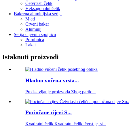
Četvrtasti čelik
Heksagonalni čelik
Bakrena aluminijska serija
Mjed
Crveni bakar
Aluminij
Serija cijevnih spojnica
Prirubnica
Lakat
Istaknuti proizvodi
Hladno vučena vrsta...
Predstavljanje proizvoda Zbog partic...
Pocinčane cijevi S...
Kvadratni čelik Kvadratni čelik: čvrst je, st...