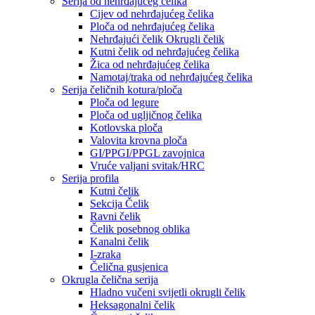
Serija od nehrđajućeg čelika
Cijev od nehrđajućeg čelika
Ploča od nehrđajućeg čelika
Nehrđajući čelik Okrugli čelik
Kutni čelik od nehrđajućeg čelika
Žica od nehrđajućeg čelika
Namotaj/traka od nehrđajućeg čelika
Serija čeličnih kotura/ploča
Ploča od legure
Ploča od ugljičnog čelika
Kotlovska ploča
Valovita krovna ploča
GI/PPGI/PPGL zavojnica
Vruće valjani svitak/HRC
Serija profila
Kutni čelik
Sekcija Čelik
Ravni čelik
Čelik posebnog oblika
Kanalni čelik
I-zraka
Čelična gusjenica
Okrugla čelična serija
Hladno vučeni svijetli okrugli čelik
Heksagonalni čelik