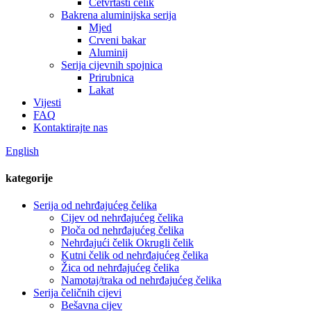
Četvrtasti čelik
Bakrena aluminijska serija
Mjed
Crveni bakar
Aluminij
Serija cijevnih spojnica
Prirubnica
Lakat
Vijesti
FAQ
Kontaktirajte nas
English
kategorije
Serija od nehrđajućeg čelika
Cijev od nehrđajućeg čelika
Ploča od nehrđajućeg čelika
Nehrđajući čelik Okrugli čelik
Kutni čelik od nehrđajućeg čelika
Žica od nehrđajućeg čelika
Namotaj/traka od nehrđajućeg čelika
Serija čeličnih cijevi
Bešavna cijev