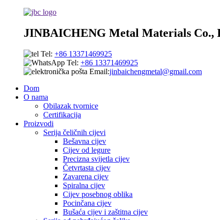
JINBAICHENG Metal Materials Co., 
Tel:
+86 13371469925
Tel:
+86 13371469925
Email:
jinbaichengmetal@gmail.com
Dom
O nama
Obilazak tvornice
Certifikacija
Proizvodi
Serija čeličnih cijevi
Bešavna cijev
Cijev od legure
Precizna svijetla cijev
Četvrtasta cijev
Zavarena cijev
Spiralna cijev
Cijev posebnog oblika
Pocinčana cijev
Bušaća cijev i zaštitna cijev