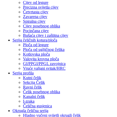
Cijev od legure
Precizna svijetla cijev
Četvrtasta cijev
Zavarena cijev
Spiralna cijev
Cijev posebnog oblika
Pocinčana cijev
Bušaća cijev i zaštitna cijev
Serija čeličnih kotura/ploča
Ploča od legure
Ploča od ugljičnog čelika
Kotlovska ploča
Valovita krovna ploča
GI/PPGI/PPGL zavojnica
Vruće valjani svitak/HRC
Serija profila
Kutni čelik
Sekcija Čelik
Ravni čelik
Čelik posebnog oblika
Kanalni čelik
I-zraka
Čelična gusjenica
Okrugla čelična serija
Hladno vučeni svijetli okrugli čelik