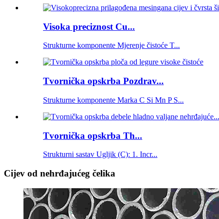
Visoka preciznost Cu...
Strukturne komponente Mjerenje čistoće T...
Tvornička opskrba Pozdrav...
Strukturne komponente Marka C Si Mn P S...
Tvornička opskrba Th...
Strukturni sastav Ugljik (C): 1. Incr...
Cijev od nehrđajućeg čelika