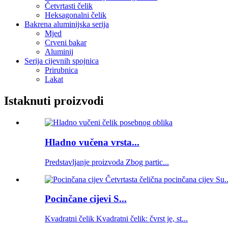
Četvrtasti čelik
Heksagonalni čelik
Bakrena aluminijska serija
Mjed
Crveni bakar
Aluminij
Serija cijevnih spojnica
Prirubnica
Lakat
Istaknuti proizvodi
Hladno vučena vrsta...
Predstavljanje proizvoda Zbog partic...
Pocinčane cijevi S...
Kvadratni čelik Kvadratni čelik: čvrst je, st...