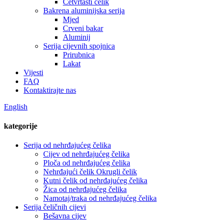
Četvrtasti čelik
Bakrena aluminijska serija
Mjed
Crveni bakar
Aluminij
Serija cijevnih spojnica
Prirubnica
Lakat
Vijesti
FAQ
Kontaktirajte nas
English
kategorije
Serija od nehrđajućeg čelika
Cijev od nehrđajućeg čelika
Ploča od nehrđajućeg čelika
Nehrđajući čelik Okrugli čelik
Kutni čelik od nehrđajućeg čelika
Žica od nehrđajućeg čelika
Namotaj/traka od nehrđajućeg čelika
Serija čeličnih cijevi
Bešavna cijev