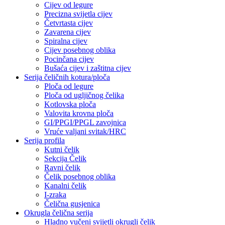
Cijev od legure
Precizna svijetla cijev
Četvrtasta cijev
Zavarena cijev
Spiralna cijev
Cijev posebnog oblika
Pocinčana cijev
Bušaća cijev i zaštitna cijev
Serija čeličnih kotura/ploča
Ploča od legure
Ploča od ugljičnog čelika
Kotlovska ploča
Valovita krovna ploča
GI/PPGI/PPGL zavojnica
Vruće valjani svitak/HRC
Serija profila
Kutni čelik
Sekcija Čelik
Ravni čelik
Čelik posebnog oblika
Kanalni čelik
I-zraka
Čelična gusjenica
Okrugla čelična serija
Hladno vučeni svijetli okrugli čelik