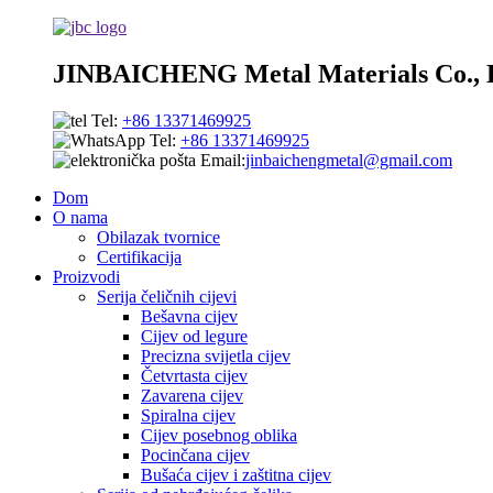
JINBAICHENG Metal Materials Co., 
Tel:
+86 13371469925
Tel:
+86 13371469925
Email:
jinbaichengmetal@gmail.com
Dom
O nama
Obilazak tvornice
Certifikacija
Proizvodi
Serija čeličnih cijevi
Bešavna cijev
Cijev od legure
Precizna svijetla cijev
Četvrtasta cijev
Zavarena cijev
Spiralna cijev
Cijev posebnog oblika
Pocinčana cijev
Bušaća cijev i zaštitna cijev