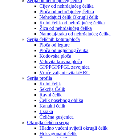
Serija od nehrđajućeg čelika
Cijev od nehrđajućeg čelika
Ploča od nehrđajućeg čelika
Nehrđajući čelik Okrugli čelik
Kutni čelik od nehrđajućeg čelika
Žica od nehrđajućeg čelika
Namotaj/traka od nehrđajućeg čelika
Serija čeličnih kotura/ploča
Ploča od legure
Ploča od ugljičnog čelika
Kotlovska ploča
Valovita krovna ploča
GI/PPGI/PPGL zavojnica
Vruće valjani svitak/HRC
Serija profila
Kutni čelik
Sekcija Čelik
Ravni čelik
Čelik posebnog oblika
Kanalni čelik
I-zraka
Čelična gusjenica
Okrugla čelična serija
Hladno vučeni svijetli okrugli čelik
Heksagonalni čelik