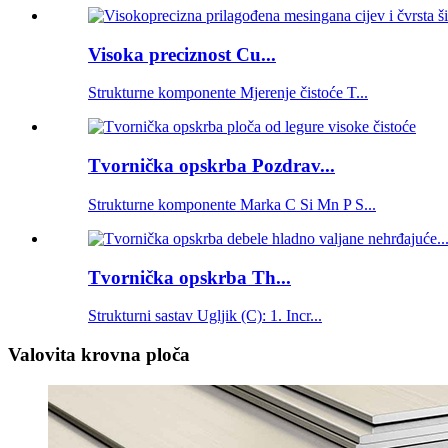
Visoka preciznost Cu...
Strukturne komponente Mjerenje čistoće T...
Tvornička opskrba Pozdrav...
Strukturne komponente Marka C Si Mn P S...
Tvornička opskrba Th...
Strukturni sastav Ugljik (C): 1. Incr...
Valovita krovna ploča