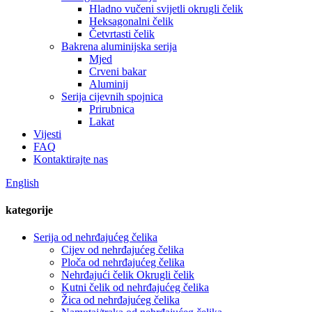
Hladno vučeni svijetli okrugli čelik
Heksagonalni čelik
Četvrtasti čelik
Bakrena aluminijska serija
Mjed
Crveni bakar
Aluminij
Serija cijevnih spojnica
Prirubnica
Lakat
Vijesti
FAQ
Kontaktirajte nas
English
kategorije
Serija od nehrđajućeg čelika
Cijev od nehrđajućeg čelika
Ploča od nehrđajućeg čelika
Nehrđajući čelik Okrugli čelik
Kutni čelik od nehrđajućeg čelika
Žica od nehrđajućeg čelika