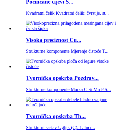
Pocinčane cijevi S...
Kvadratni čelik Kvadratni čelik: čvrst je, st...
Visoka preciznost Cu...
Strukturne komponente Mjerenje čistoće T...
Tvornička opskrba Pozdrav...
Strukturne komponente Marka C Si Mn P S...
Tvornička opskrba Th...
Strukturni sastav Ugljik (C): 1. Incr...