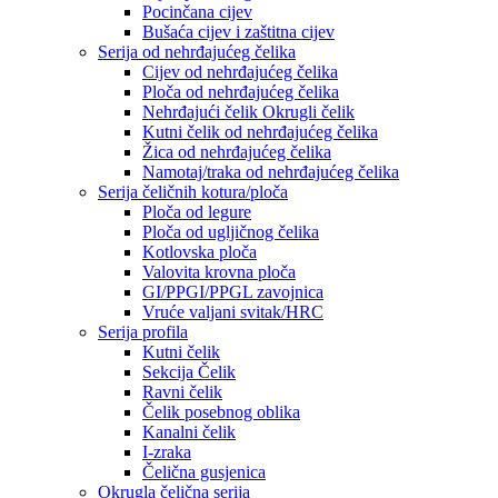
Pocinčana cijev
Bušaća cijev i zaštitna cijev
Serija od nehrđajućeg čelika
Cijev od nehrđajućeg čelika
Ploča od nehrđajućeg čelika
Nehrđajući čelik Okrugli čelik
Kutni čelik od nehrđajućeg čelika
Žica od nehrđajućeg čelika
Namotaj/traka od nehrđajućeg čelika
Serija čeličnih kotura/ploča
Ploča od legure
Ploča od ugljičnog čelika
Kotlovska ploča
Valovita krovna ploča
GI/PPGI/PPGL zavojnica
Vruće valjani svitak/HRC
Serija profila
Kutni čelik
Sekcija Čelik
Ravni čelik
Čelik posebnog oblika
Kanalni čelik
I-zraka
Čelična gusjenica
Okrugla čelična serija