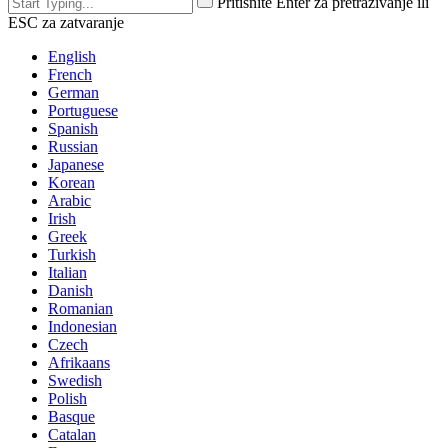
Pritisnite Enter za pretraživanje ili
ESC za zatvaranje
English
French
German
Portuguese
Spanish
Russian
Japanese
Korean
Arabic
Irish
Greek
Turkish
Italian
Danish
Romanian
Indonesian
Czech
Afrikaans
Swedish
Polish
Basque
Catalan