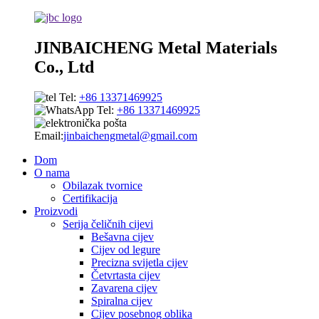
JINBAICHENG Metal Materials
Co., Ltd
Tel:
+86 13371469925
Tel:
+86 13371469925
Email:
jinbaichengmetal@gmail.com
Dom
O nama
Obilazak tvornice
Certifikacija
Proizvodi
Serija čeličnih cijevi
Bešavna cijev
Cijev od legure
Precizna svijetla cijev
Četvrtasta cijev
Zavarena cijev
Spiralna cijev
Cijev posebnog oblika