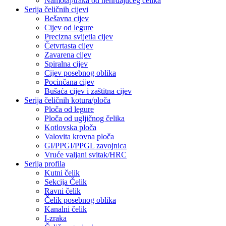
Namotaj/traka od nehrđajućeg čelika
Serija čeličnih cijevi
Bešavna cijev
Cijev od legure
Precizna svijetla cijev
Četvrtasta cijev
Zavarena cijev
Spiralna cijev
Cijev posebnog oblika
Pocinčana cijev
Bušaća cijev i zaštitna cijev
Serija čeličnih kotura/ploča
Ploča od legure
Ploča od ugljičnog čelika
Kotlovska ploča
Valovita krovna ploča
GI/PPGI/PPGL zavojnica
Vruće valjani svitak/HRC
Serija profila
Kutni čelik
Sekcija Čelik
Ravni čelik
Čelik posebnog oblika
Kanalni čelik
I-zraka