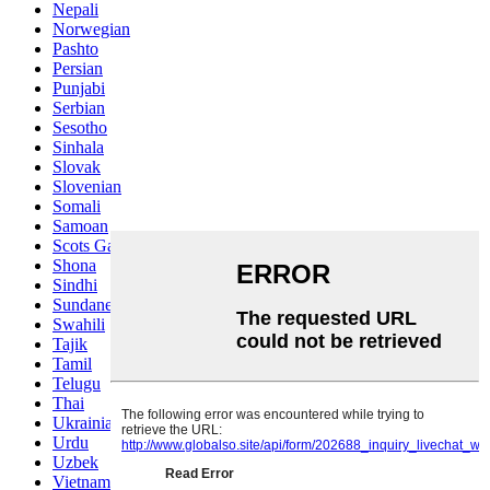
Nepali
Norwegian
Pashto
Persian
Punjabi
Serbian
Sesotho
Sinhala
Slovak
Slovenian
Somali
Samoan
Scots Gaelic
Shona
Sindhi
Sundanese
Swahili
Tajik
Tamil
Telugu
Thai
Ukrainian
Urdu
Uzbek
Vietnamese