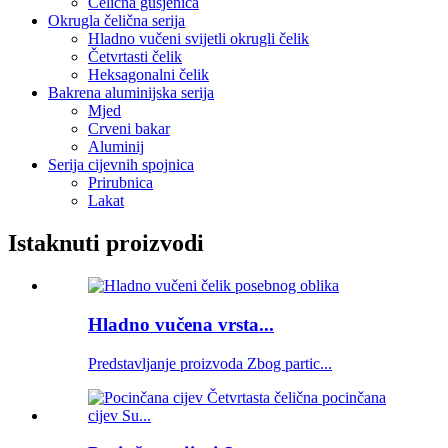
Čelična gusjenica
Okrugla čelična serija
Hladno vučeni svijetli okrugli čelik
Četvrtasti čelik
Heksagonalni čelik
Bakrena aluminijska serija
Mjed
Crveni bakar
Aluminij
Serija cijevnih spojnica
Prirubnica
Lakat
Istaknuti proizvodi
Hladno vučena vrsta...
Predstavljanje proizvoda Zbog partic...