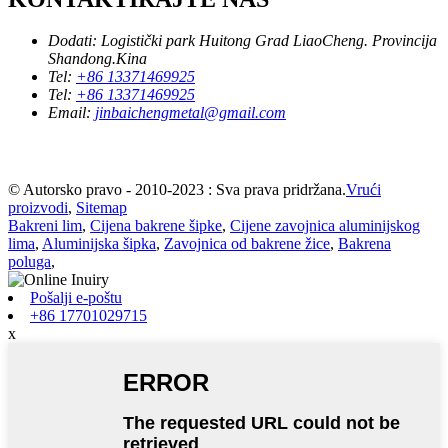
Dodati:
Logistički park Huitong Grad LiaoCheng. Provincija
Shandong.Kina
Tel:
+86 13371469925
Tel:
+86 13371469925
Email:
jinbaichengmetal@gmail.com
© Autorsko pravo - 2010-2023 : Sva prava pridržana.
Vrući
proizvodi
,
Sitemap
Bakreni lim
,
Cijena bakrene šipke
,
Cijene zavojnica aluminijskog
lima
,
Aluminijska šipka
,
Zavojnica od bakrene žice
,
Bakrena
poluga
,
Pošalji e-poštu
+86 17701029715
x